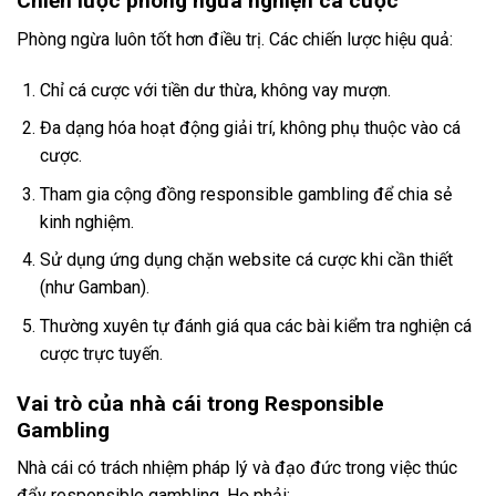
Chiến lược phòng ngừa nghiện cá cược
Phòng ngừa luôn tốt hơn điều trị. Các chiến lược hiệu quả:
Chỉ cá cược với tiền dư thừa, không vay mượn.
Đa dạng hóa hoạt động giải trí, không phụ thuộc vào cá
cược.
Tham gia cộng đồng responsible gambling để chia sẻ
kinh nghiệm.
Sử dụng ứng dụng chặn website cá cược khi cần thiết
(như Gamban).
Thường xuyên tự đánh giá qua các bài kiểm tra nghiện cá
cược trực tuyến.
Vai trò của nhà cái trong Responsible
Gambling
Nhà cái có trách nhiệm pháp lý và đạo đức trong việc thúc
đẩy responsible gambling. Họ phải: