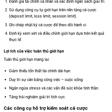
Đánh giá tài chính cá nhân và xác định ngân sách giải trí.
Sử dụng công cụ tự giới hạn trên nền tảng cá cược
(deposit limit, loss limit, session limit).
Ghi chép nhật ký cá cược để theo dõi hành vi.
Định kỳ xem xét và điều chỉnh giới hạn dựa trên kết quả
thực tế.
Lợi ích của việc tuân thủ giới hạn
Tuân thủ giới hạn mang lại:
Giảm thiểu tổn thất tài chính dài hạn.
Duy trì sự cân bằng công việc – cuộc sống.
Ngăn ngừa stress và các vấn đề sức khỏe tinh thần.
Tăng trải nghiệm giải trí tích cực.
Các công cụ hỗ trợ kiểm soát cá cược