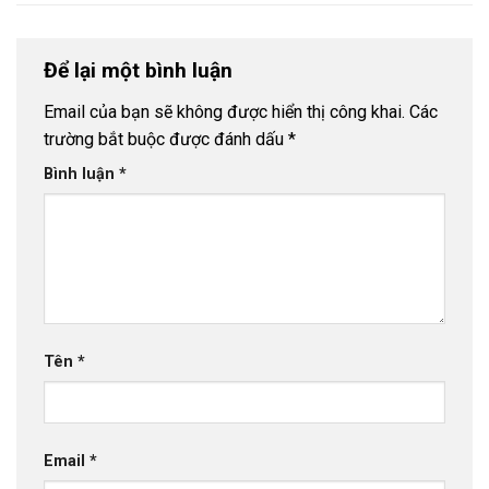
Để lại một bình luận
Email của bạn sẽ không được hiển thị công khai.
Các
trường bắt buộc được đánh dấu
*
Bình luận
*
Tên
*
Email
*