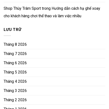
Shop Thùy Trâm Sport
trong
Hướng dẫn cách hạ ghế xoay
cho khách hàng chơi thể thao và làm việc nhiều
LƯU TRỮ
Tháng 8 2026
Tháng 7 2026
Tháng 6 2026
Tháng 5 2026
Tháng 4 2026
Tháng 3 2026
Tháng 2 2026