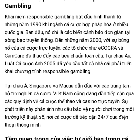
Gambling
Khái niệm responsible gambling bắt đầu hình thành từ
những năm 1990 khi ngành cá cược hợp pháp hóa ở nhiều
quốc gia. Ban đầu, nó chỉ là các biển cảnh báo đơn giản tại
sòng bạc truyền thống. Đến những năm 2000, với sự bùng
nổ của cá cược trực tuyến, các tổ chức như eCOGRA và
GamCare đã thúc đẩy các tiêu chuẩn toàn cầu. Tại châu Âu,
Luật Cá cược Anh 2005 đã yêu cầu tất cả nhà cái phải triển
khai chương trình responsible gambling.
Tại châu Á, Singapore và Macau dẫn đầu với các trung tâm
hỗ trợ nghiện cá cược. Việt Nam cũng đang dần tiếp cận qua
các quy định về cá cược thể thao và casino trực tuyến. Sự
phát triển này phản ánh nhu cầu bảo vệ người chơi trong môi
trường kỹ thuật số, nơi cá cược dễ tiếp cận 24/7 qua điện
thoại thông minh.
Tầm quan trọng của việc tự giới hạn trong cá