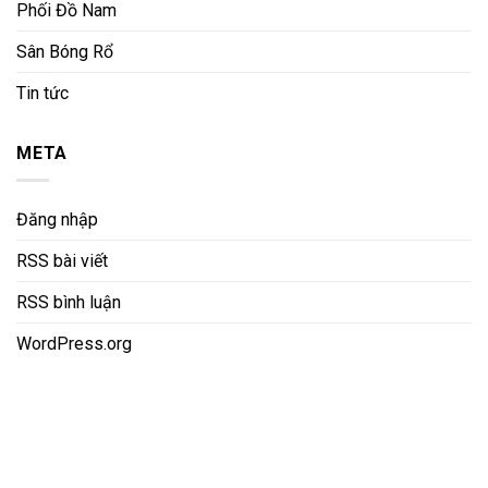
Phối Đồ Nam
Sân Bóng Rổ
Tin tức
META
Đăng nhập
RSS bài viết
RSS bình luận
WordPress.org