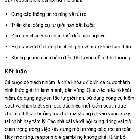
Cung cấp thông tin rõ ràng về rủi ro.
Triển khai công cụ tự giới hạn bắt buộc.
Đào tạo nhân viên nhận biết dấu hiệu nghiện.
Hợp tác với tổ chức phi chính phủ về sức khỏe tâm thần.
Không quảng cáo nhắm đến đối tượng dễ bị tổn thương.
Kết luận
Cá cược có trách nhiệm là chìa khóa để biến cá cược thành
hình thức giải trí lành mạnh, bền vững. Qua việc hiểu rõ khái
niệm, áp dụng nguyên tắc tự giới hạn, sử dụng công cụ kiểm
soát và nhận biết sớm các dấu hiệu mất kiểm soát, người
chơi có thể tận hưởng trò chơi mà không rơi vào vòng xoáy
tài chính hay tâm lý. Các nhà cái và xã hội cũng đóng vai trò
quan trọng trong việc xây dựng môi trường cá cược an toàn.
Hãy nhớ rằng, responsible gambling không phải là từ bỏ