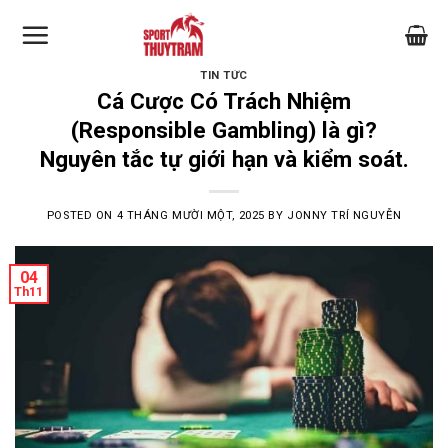
Skip
to
content
TIN TỨC
Cá Cược Có Trách Nhiệm
(Responsible Gambling) là gì?
Nguyên tắc tự giới hạn và kiểm soát.
POSTED ON
4 THÁNG MƯỜI MỘT, 2025
BY
JONNY TRÍ NGUYỄN
04
Th11