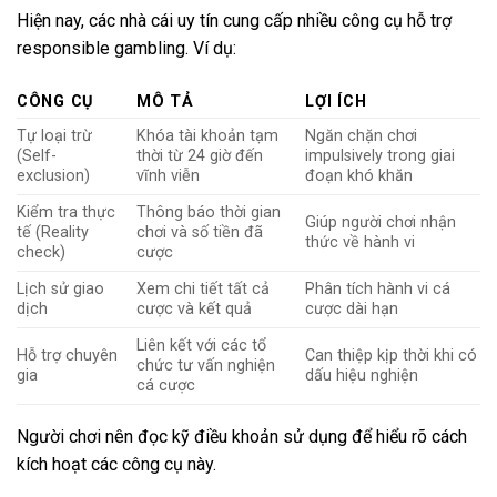
Hiện nay, các nhà cái uy tín cung cấp nhiều công cụ hỗ trợ
responsible gambling. Ví dụ:
CÔNG CỤ
MÔ TẢ
LỢI ÍCH
Tự loại trừ
Khóa tài khoản tạm
Ngăn chặn chơi
(Self-
thời từ 24 giờ đến
impulsively trong giai
exclusion)
vĩnh viễn
đoạn khó khăn
Kiểm tra thực
Thông báo thời gian
Giúp người chơi nhận
tế (Reality
chơi và số tiền đã
thức về hành vi
check)
cược
Lịch sử giao
Xem chi tiết tất cả
Phân tích hành vi cá
dịch
cược và kết quả
cược dài hạn
Liên kết với các tổ
Hỗ trợ chuyên
Can thiệp kịp thời khi có
chức tư vấn nghiện
gia
dấu hiệu nghiện
cá cược
Người chơi nên đọc kỹ
điều khoản sử dụng
để hiểu rõ cách
kích hoạt các công cụ này.