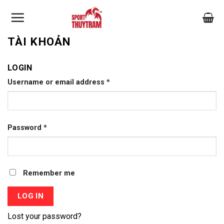
Skip
to
content
TÀI KHOẢN
LOGIN
Username or email address
*
Password
*
Remember me
LOG IN
Lost your password?