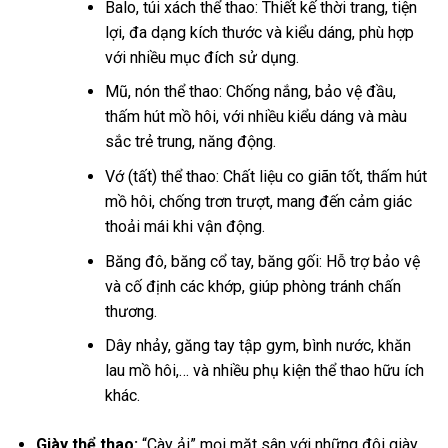
Balo, túi xách thể thao: Thiết kế thời trang, tiện
lợi, đa dạng kích thước và kiểu dáng, phù hợp
với nhiều mục đích sử dụng.
Mũ, nón thể thao: Chống nắng, bảo vệ đầu,
thấm hút mồ hôi, với nhiều kiểu dáng và màu
sắc trẻ trung, năng động.
Vớ (tất) thể thao: Chất liệu co giãn tốt, thấm hút
mồ hôi, chống trơn trượt, mang đến cảm giác
thoải mái khi vận động.
Băng đô, băng cổ tay, băng gối: Hỗ trợ bảo vệ
và cố định các khớp, giúp phòng tránh chấn
thương.
Dây nhảy, găng tay tập gym, bình nước, khăn
lau mồ hôi,… và nhiều phụ kiện thể thao hữu ích
khác.
Giày thể thao:
“Cày ải” mọi mặt sân với những đôi giày