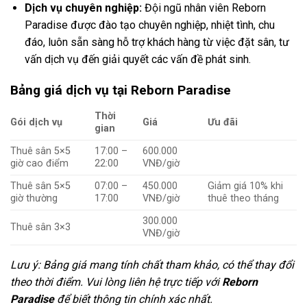
Dịch vụ chuyên nghiệp:
Đội ngũ nhân viên Reborn
Paradise được đào tạo chuyên nghiệp, nhiệt tình, chu
đáo, luôn sẵn sàng hỗ trợ khách hàng từ việc đặt sân, tư
vấn dịch vụ đến giải quyết các vấn đề phát sinh.
Bảng giá dịch vụ tại Reborn Paradise
Thời
Gói dịch vụ
Giá
Ưu đãi
gian
Thuê sân 5×5
17:00 –
600.000
giờ cao điểm
22:00
VNĐ/giờ
Thuê sân 5×5
07:00 –
450.000
Giảm giá 10% khi
giờ thường
17:00
VNĐ/giờ
thuê theo tháng
300.000
Thuê sân 3×3
VNĐ/giờ
Lưu ý: Bảng giá mang tính chất tham khảo, có thể thay đổi
theo thời điểm. Vui lòng liên hệ trực tiếp với
Reborn
Paradise
để biết thông tin chính xác nhất.