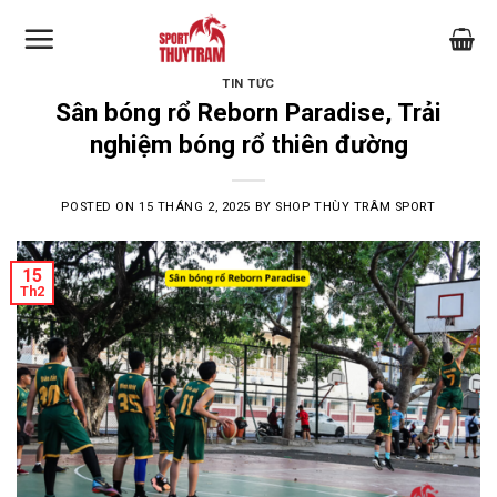
Skip
to
content
TIN TỨC
Sân bóng rổ Reborn Paradise, Trải
nghiệm bóng rổ thiên đường
POSTED ON
15 THÁNG 2, 2025
BY
SHOP THÙY TRÂM SPORT
15
Th2