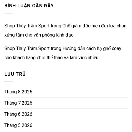
BÌNH LUẬN GẦN ĐÂY
Shop Thùy Trâm Sport
trong
Ghế giám đốc hiện đại lựa chọn
xứng tầm cho văn phòng lãnh đạo
Shop Thùy Trâm Sport
trong
Hướng dẫn cách hạ ghế xoay
cho khách hàng chơi thể thao và làm việc nhiều
LƯU TRỮ
Tháng 8 2026
Tháng 7 2026
Tháng 6 2026
Tháng 5 2026