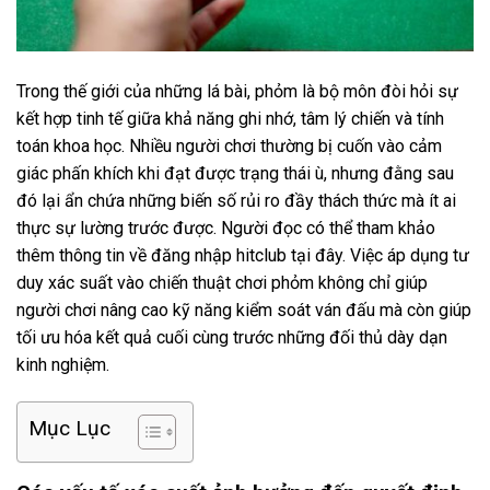
Trong thế giới của những lá bài, phỏm là bộ môn đòi hỏi sự
kết hợp tinh tế giữa khả năng ghi nhớ, tâm lý chiến và tính
toán khoa học. Nhiều người chơi thường bị cuốn vào cảm
giác phấn khích khi đạt được trạng thái ù, nhưng đằng sau
đó lại ẩn chứa những biến số rủi ro đầy thách thức mà ít ai
thực sự lường trước được. Người đọc có thể tham khảo
thêm thông tin về
đăng nhập hitclub
tại đây. Việc áp dụng tư
duy xác suất vào chiến thuật chơi phỏm không chỉ giúp
người chơi nâng cao kỹ năng kiểm soát ván đấu mà còn giúp
tối ưu hóa kết quả cuối cùng trước những đối thủ dày dạn
kinh nghiệm.
Mục Lục