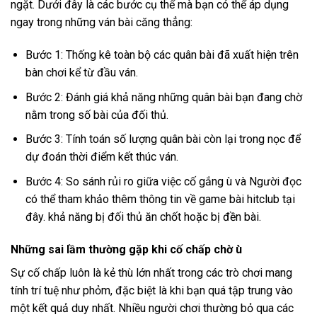
ngặt. Dưới đây là các bước cụ thể mà bạn có thể áp dụng
ngay trong những ván bài căng thẳng:
Bước 1: Thống kê toàn bộ các quân bài đã xuất hiện trên
bàn chơi kể từ đầu ván.
Bước 2: Đánh giá khả năng những quân bài bạn đang chờ
nằm trong số bài của đối thủ.
Bước 3: Tính toán số lượng quân bài còn lại trong nọc để
dự đoán thời điểm kết thúc ván.
Bước 4: So sánh rủi ro giữa việc cố gắng ù và Người đọc
có thể tham khảo thêm thông tin về
game bài hitclub
tại
đây. khả năng bị đối thủ ăn chốt hoặc bị đền bài.
Những sai lầm thường gặp khi cố chấp chờ ù
Sự cố chấp luôn là kẻ thù lớn nhất trong các trò chơi mang
tính trí tuệ như phỏm, đặc biệt là khi bạn quá tập trung vào
một kết quả duy nhất. Nhiều người chơi thường bỏ qua các