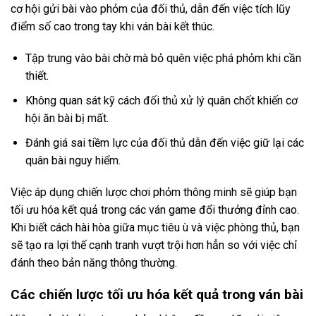
cơ hội gửi bài vào phỏm của đối thủ, dẫn đến việc tích lũy
điểm số cao trong tay khi ván bài kết thúc.
Tập trung vào bài chờ mà bỏ quên việc phá phỏm khi cần
thiết.
Không quan sát kỹ cách đối thủ xử lý quân chốt khiến cơ
hội ăn bài bị mất.
Đánh giá sai tiềm lực của đối thủ dẫn đến việc giữ lại các
quân bài nguy hiểm.
Việc áp dụng chiến lược chơi phỏm thông minh sẽ giúp bạn
tối ưu hóa kết quả trong các ván game đổi thưởng đỉnh cao.
Khi biết cách hài hòa giữa mục tiêu ù và việc phòng thủ, bạn
sẽ tạo ra lợi thế cạnh tranh vượt trội hơn hẳn so với việc chỉ
đánh theo bản năng thông thường.
Các chiến lược tối ưu hóa kết quả trong ván bài