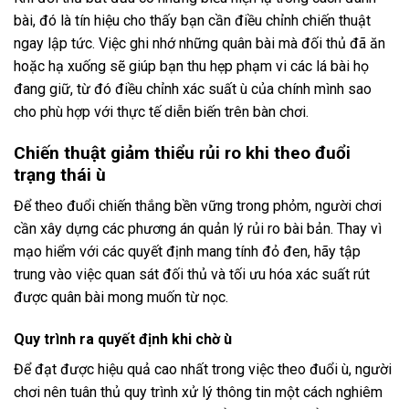
bài, đó là tín hiệu cho thấy bạn cần điều chỉnh chiến thuật
ngay lập tức. Việc ghi nhớ những quân bài mà đối thủ đã ăn
hoặc hạ xuống sẽ giúp bạn thu hẹp phạm vi các lá bài họ
đang giữ, từ đó điều chỉnh xác suất ù của chính mình sao
cho phù hợp với thực tế diễn biến trên bàn chơi.
Chiến thuật giảm thiểu rủi ro khi theo đuổi
trạng thái ù
Để theo đuổi chiến thắng bền vững trong phỏm, người chơi
cần xây dựng các phương án quản lý rủi ro bài bản. Thay vì
mạo hiểm với các quyết định mang tính đỏ đen, hãy tập
trung vào việc quan sát đối thủ và tối ưu hóa xác suất rút
được quân bài mong muốn từ nọc.
Quy trình ra quyết định khi chờ ù
Để đạt được hiệu quả cao nhất trong việc theo đuổi ù, người
chơi nên tuân thủ quy trình xử lý thông tin một cách nghiêm