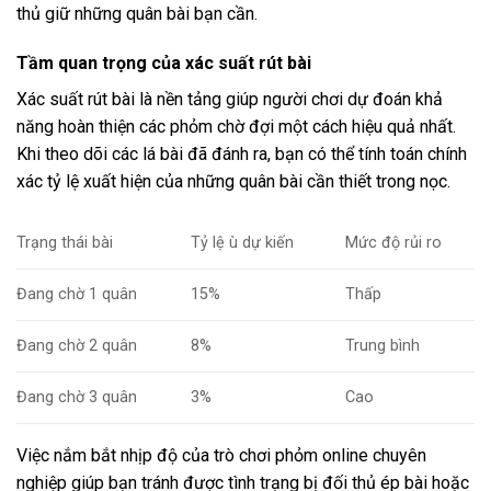
thủ giữ những quân bài bạn cần.
Tầm quan trọng của xác suất rút bài
Xác suất rút bài là nền tảng giúp người chơi dự đoán khả
năng hoàn thiện các phỏm chờ đợi một cách hiệu quả nhất.
Khi theo dõi các lá bài đã đánh ra, bạn có thể tính toán chính
xác tỷ lệ xuất hiện của những quân bài cần thiết trong nọc.
Trạng thái bài
Tỷ lệ ù dự kiến
Mức độ rủi ro
Đang chờ 1 quân
15%
Thấp
Đang chờ 2 quân
8%
Trung bình
Đang chờ 3 quân
3%
Cao
Việc nắm bắt nhịp độ của trò chơi phỏm online chuyên
nghiệp giúp bạn tránh được tình trạng bị đối thủ ép bài hoặc