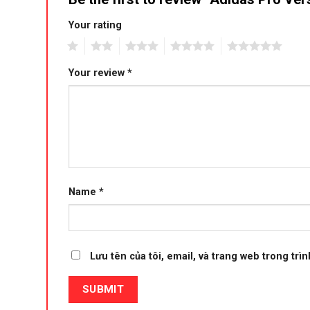
Your rating
1
2
3
4
5
Your review
*
Name
*
Lưu tên của tôi, email, và trang web trong trìn