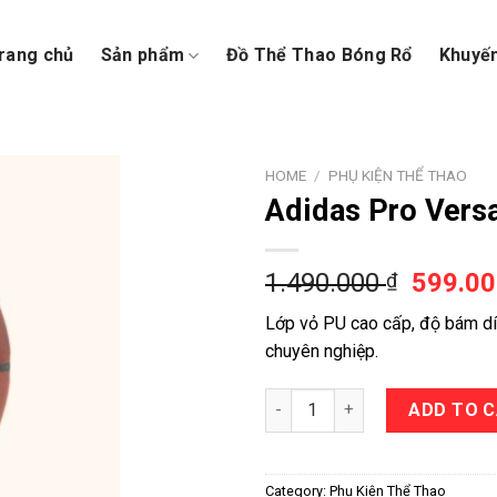
rang chủ
Sản phẩm
Đồ Thể Thao Bóng Rổ
Khuyế
HOME
/
PHỤ KIỆN THỂ THAO
Adidas Pro Versa
1.490.000
599.0
₫
Lớp vỏ PU cao cấp, độ bám dính
chuyên nghiệp.
Adidas Pro Versa Ball quantity
ADD TO 
Category:
Phụ Kiện Thể Thao